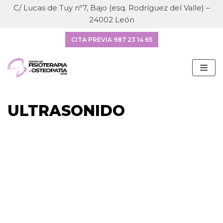
C/ Lucas de Tuy nº7, Bajo (esq. Rodríguez del Valle) –
24002 León
Saltar
al
CITA PREVIA 987 23 14 65
contenido
ULTRASONIDO