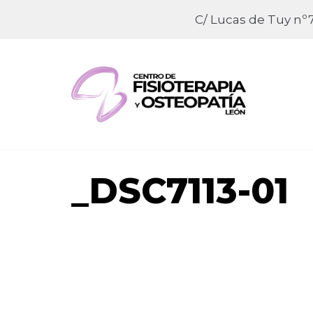
C/ Lucas de Tuy nº7
Saltar
al
contenido
_DSC7113-01